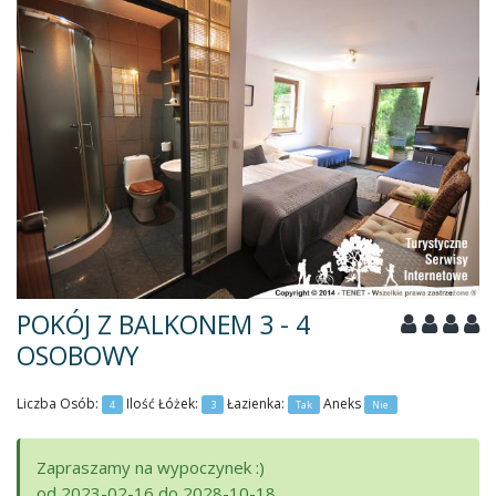
POKÓJ Z BALKONEM 3 - 4
OSOBOWY
Liczba Osób:
Ilość Łóżek:
Łazienka:
Aneks
4
3
Tak
Nie
Zapraszamy na wypoczynek :)
od 2023-02-16 do 2028-10-18