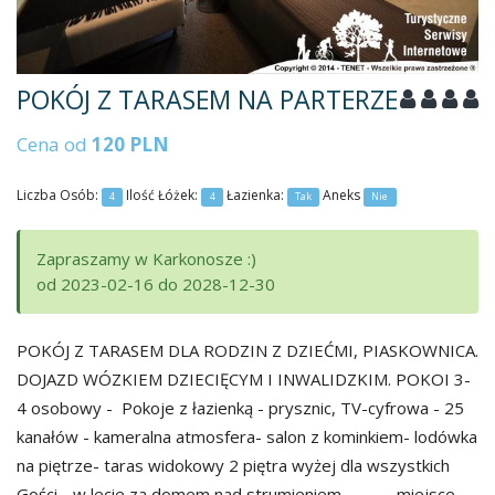
POKÓJ Z TARASEM NA PARTERZE
Cena od
120 PLN
Liczba Osób:
Ilość Łóżek:
Łazienka:
Aneks
4
4
Tak
Nie
Zapraszamy w Karkonosze :)
od 2023-02-16 do 2028-12-30
POKÓJ Z TARASEM DLA RODZIN Z DZIEĆMI, PIASKOWNICA.
DOJAZD WÓZKIEM DZIECIĘCYM I INWALIDZKIM. POKOI 3-
4 osobowy - Pokoje z łazienką - prysznic, TV-cyfrowa - 25
kanałów - kameralna atmosfera- salon z kominkiem- lodówka
na piętrze- taras widokowy 2 piętra wyżej dla wszystkich
Gości - w lecie za domem nad strumieniem - miejsce