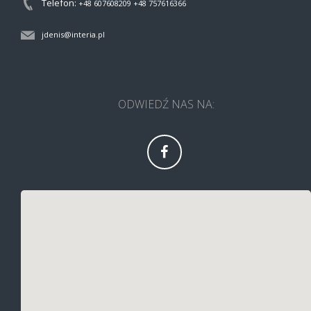
Telefon:
+48 607608209
+48 757616366
jdenis@interia.pl
ODWIEDŹ NAS NA: