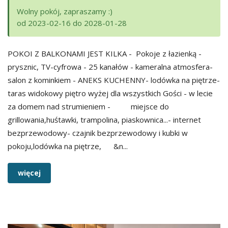
Wolny pokój, zapraszamy :)
od 2023-02-16 do 2028-01-28
POKOI Z BALKONAMI JEST KILKA - Pokoje z łazienką -
prysznic, TV-cyfrowa - 25 kanałów - kameralna atmosfera-
salon z kominkiem - ANEKS KUCHENNY- lodówka na piętrze-
taras widokowy piętro wyżej dla wszystkich Gości - w lecie
za domem nad strumieniem - miejsce do
grillowania,huśtawki, trampolina, piaskownica...- internet
bezprzewodowy- czajnik bezprzewodowy i kubki w
pokoju,lodówka na piętrze, &n...
więcej