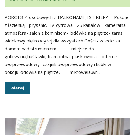
POKOI 3-4 osobowych Z BALKONAMI JEST KILKA - Pokoje
z łazienką - prysznic, TV-cyfrowa - 25 kanałów - kameralna
atmosfera- salon z kominkiem- lodówka na piętrze- taras
widokowy piętro wyżej dla wszystkich Gości - w lecie za
domem nad strumieniem - miejsce do
grillowania,huśtawki, trampolina, piaskownica...- internet
bezprzewodowy- czajnik bezprzewodowy i kubki w
pokoju,lodówka na piętrze, mikrowela,&n...
więcej