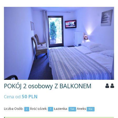
POKÓJ 2 osobowy Z BALKONEM
Cena od
50 PLN
Liczba Osób:
Ilość Łóżek:
Łazienka:
Aneks
2
1
Tak
Nie