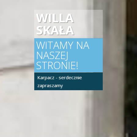
WILLA
SKAŁA
WITAMY NA
NASZEJ
STRONIE!
Karpacz - serdecznie
zapraszamy