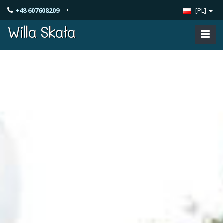
•
+48 607608209
[PL]
Willa Skała