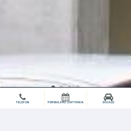
1
2
3
4
TELEFON
FORMULARZ ZAPYTANIA
DOJAZD