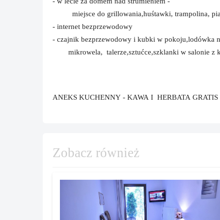
- w lecie za domem nad strumieniem -
miejsce do grillowania,huśtawki, trampolina, pia
- internet bezprzewodowy
- czajnik bezprzewodowy i kubki w pokoju,lodówka na
mikrowela, talerze,sztućce,szklanki w salonie z 
ANEKS KUCHENNY - KAWA I HERBATA GRATIS 
Zobacz również