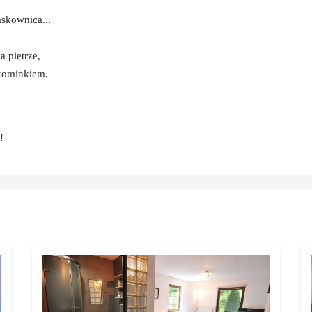
skownica...
 piętrze,
kominkiem.
!