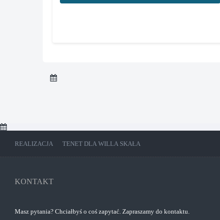
REALIZACJA © TENET DLA WILLA SKAŁA
KONTAKT
Masz pytania? Chciałbyś o coś zapytać. Zapraszamy do kontaktu.