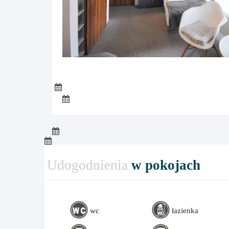
Udogodnienia
w pokojach
wc
łazienka