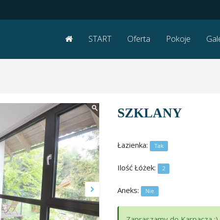
START
Oferta
Pokoje
Gal
SZKLANY
Łazienka:
Tak
Ilość Łóżek:
2
Aneks:
Nie
Zapraszamy do Karpacza :)