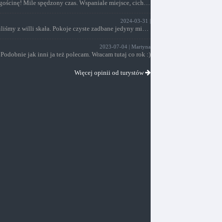
Dziękujemy za gościnę! Mile spędzony czas. Wspaniale miejsce, ciche i bezpieczne. Hotelik czysciutki, wszytko nowe i bardzo zadbane . Kuchnia dobrze wyposażona, kawa herbata dostępna dla gości. Właściciel, Panie obsługujące na medal. Pozdrawiam serdecznie i polecam
2024-03-31 |
Niedawno wróciliśmy z willi skała. Pokoje czyste zadbane jedyny minus z właścicielem dość trudny kontakt za to Pani Renatka która tam pracuje kobieta na medal ???? serdecznie pozdrawiamy ????
2023-07-04 | Martyna
Podobnie jak inni ja też polecam. Wracam tutaj co rok :)
Więcej opinii od turystów