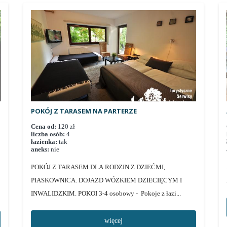
POKÓJ Z TARASEM NA PARTERZE
Cena od:
120 zł
liczba osób:
4
łazienka:
tak
aneks:
nie
POKÓJ Z TARASEM DLA RODZIN Z DZIEĆMI,
PIASKOWNICA. DOJAZD WÓZKIEM DZIECIĘCYM I
INWALIDZKIM. POKOI 3-4 osobowy - Pokoje z łazi...
więcej