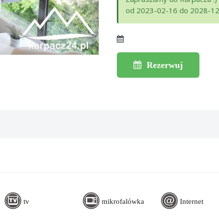
od 2023-02-16 do 2028-1
Rezerwuj
tv
mikrofalówka
Internet