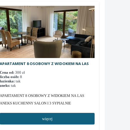
APARTAMENT 8 OSOBOWY Z WIDOKIEM NA LAS
Cena od:
300 zł
liczba osób:
8
łazienka:
tak
aneks:
tak
APARTAMENT 8 OSOBOWY Z WIDOKIEM NA LAS
ANEKS KUCHENNY SALON I 3 SYPIALNIE
więcej