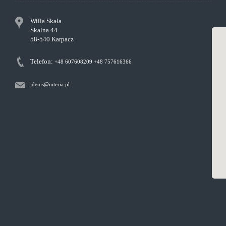
Willa Skała
Skalna 44
58-540 Karpacz
Telefon:
+48 607608209
+48 757616366
jdenis@interia.pl