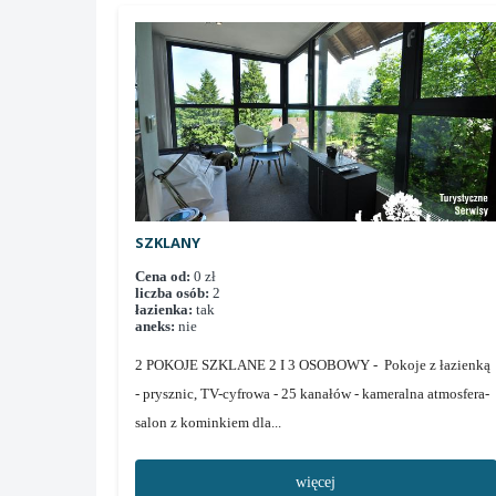
SZKLANY
Cena od:
0 zł
liczba osób:
2
łazienka:
tak
aneks:
nie
2 POKOJE SZKLANE 2 I 3 OSOBOWY - Pokoje z łazienką
- prysznic, TV-cyfrowa - 25 kanałów - kameralna atmosfera-
salon z kominkiem dla...
więcej