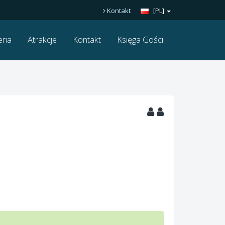
Kontakt
[PL]
eria
Atrakcje
Kontakt
Księga Gości