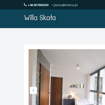
•
+48 607608209
jdenis@interia.pl
Willa Skała