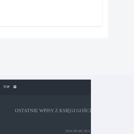
TOP
OSTATNIE WPISY Z KSIĘGI GOŚCI
2024-09-08 | M.S.