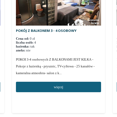
POKÓJ Z BALKONEM 3 - 4 OSOBOWY
Cena od:
0 zł
liczba osób:
4
łazienka:
tak
aneks:
nie
POKOI 3-4 osobowych Z BALKONAMI JEST KILKA -
Pokoje z łazienką - prysznic, TV-cyfrowa - 25 kanałów -
kameralna atmosfera- salon z k...
więcej