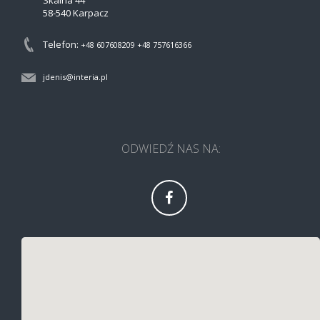
Skalna 44
58-540 Karpacz
Telefon:
+48 607608209
+48 757616366
jdenis@interia.pl
ODWIEDŹ NAS NA: