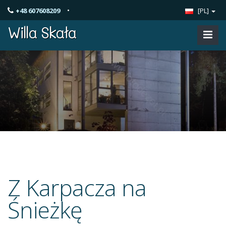
•
+48 607608209
[PL]
Willa Skała
Z Karpacza na
Śnieżkę