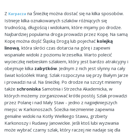
Z
na Śnieżkę można dostać się na kilka sposobów.
Karpacza
Istnieje kilka oznakowanych szlaków różniących się
trudnością, długością i widokami, które mijamy po drodze.
Najbardziej popularna droga prowadzi przez Kopę. Na samą
Kopę można dojść Śląską Drogą lub pojechać
kolejką
linową
, która skróci czas dotarcia na górę i zapewni
wspaniałe widoki z poziomu krzesełka. Warto polecić
wycieczkę niebieskim szlakiem, który jest bardzo atrakcyjny i
obejmuje kilka
zabytków
. Jednym z nich jest słynny na cały
świat kościółek Wang. Szlak rozpoczyna się przy Białym Jarze
i prowadzi na ul. Na śnieżkę. Po drodze na szczyt miniemy
także
schroniska
Samotnia i Strzecha Akademicka, w
których możemy zorganizować krótki postój. Szlak prowadzi
przez Polanę i nad Mały Staw - jedno z najpiękniejszych
miejsc w Karkonoszach. Ścieżka niezmiennie zapewnia
genialne widoki na Kotły Wielkiego Stawu, grzbiety
Karkonoszy i Rudawy Janowickie. Jeśli ktoś lubi wyzwania
może wybrać czarny szlak, który raczej nie nadaje się dla